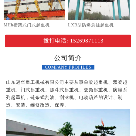
MHh桁架式门式起重机
LXB型防爆悬挂起重机
拨打电话: 15269871113
公司简介
COMPANY PROFILES
山东冠华重工机械有限公司主要从事单梁起重机、双梁起
重机、门式起重机、抓斗式起重机、变频起重机、防爆系
列起重机，链条式刮油、刮沫机、电动葫芦的设计、制
造、安装、维修改造、保养。