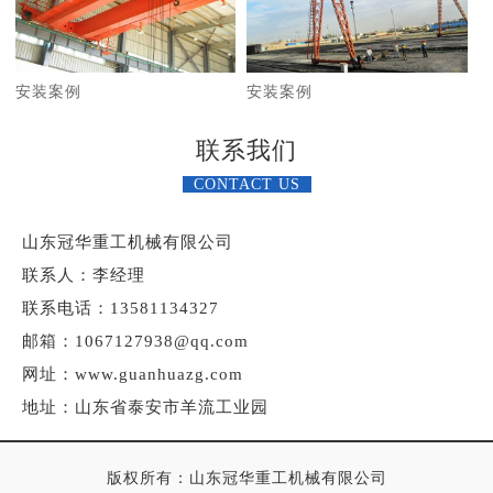
安装案例
安装案例
联系我们
CONTACT US
山东冠华重工机械有限公司
联系人：李经理
联系电话：13581134327
邮箱：1067127938@qq.com
网址：www.guanhuazg.com
地址：山东省泰安市羊流工业园
版权所有：山东冠华重工机械有限公司