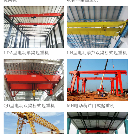
LDA型电动单梁起重机
LH型电动葫芦双梁桥式起重机
1
2
3
QD型电动双梁桥式起重机
MH电动葫芦门式起重机