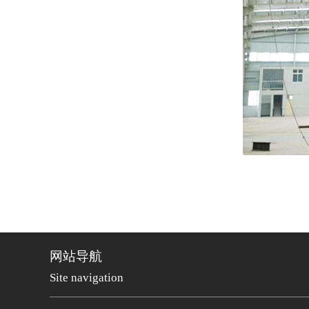
网站导航
Site navigation