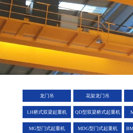
龙门吊
花架龙门吊
LH桥式双梁起重机
QD型双梁桥式起重机
MG型门式起重机
MDG型门式起重机
B