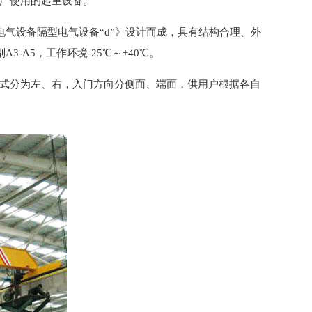
推广使用的起重设备。
境用电气设备隔型电气设备“d”》设计而成，具有结构合理、外
A3-A5，工作环境-25℃～+40℃。
式分为左、右，入门方向分侧面、端面，供用户根据各自