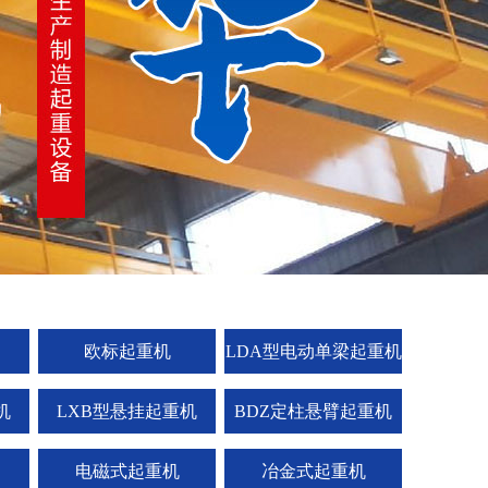
欧标起重机
LDA型电动单梁起重机
机
LXB型悬挂起重机
BDZ定柱悬臂起重机
电磁式起重机
冶金式起重机