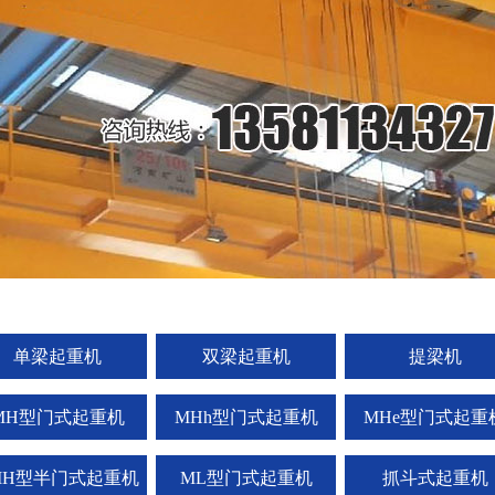
单梁起重机
双梁起重机
提梁机
MH型门式起重机
MHh型门式起重机
MHe型门式起重
MH型半门式起重机
ML型门式起重机
抓斗式起重机