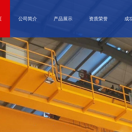
页
公司简介
产品展示
资质荣誉
成