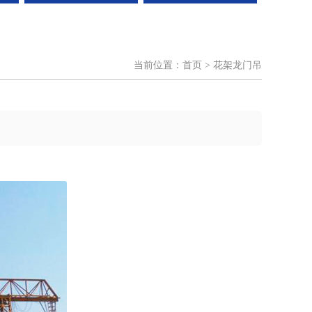
当前位置：
首页
> 花架龙门吊