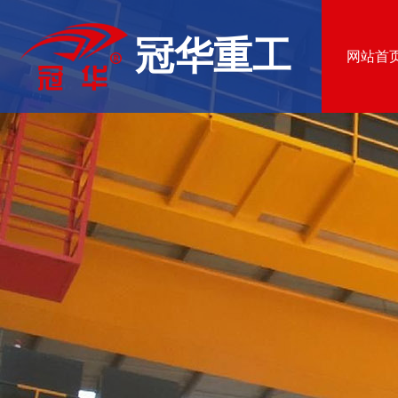
冠华重工
网站首