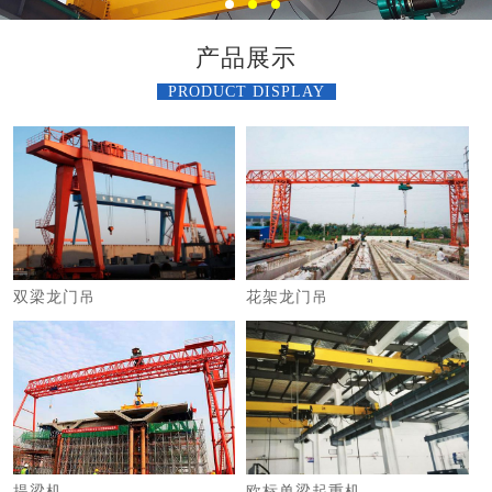
产品展示
PRODUCT DISPLAY
双梁龙门吊
花架龙门吊
提梁机
欧标单梁起重机