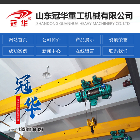
网站首页
公司简介
产品展示
资质荣誉
成功案例
新闻中心
在线留言
联系我们