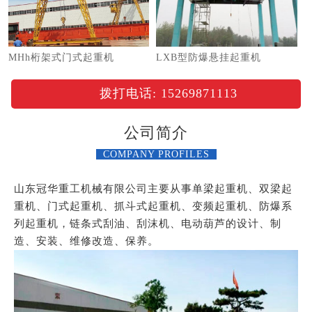
MHh桁架式门式起重机
LXB型防爆悬挂起重机
拨打电话: 15269871113
公司简介
COMPANY PROFILES
山东冠华重工机械有限公司主要从事单梁起重机、双梁起
重机、门式起重机、抓斗式起重机、变频起重机、防爆系
列起重机，链条式刮油、刮沫机、电动葫芦的设计、制
造、安装、维修改造、保养。