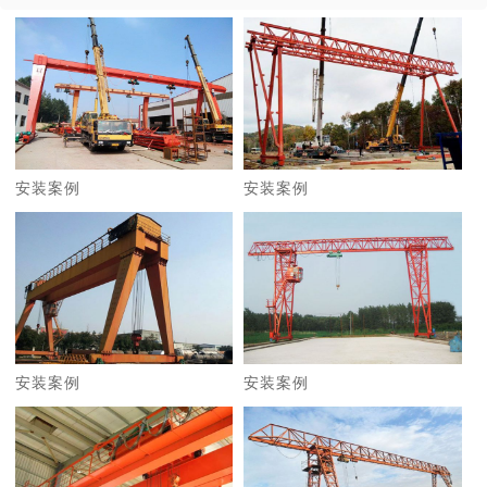
安装案例
安装案例
安装案例
安装案例