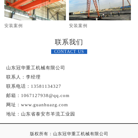
安装案例
安装案例
联系我们
CONTACT US
山东冠华重工机械有限公司
联系人：李经理
联系电话：13581134327
邮箱：1067127938@qq.com
网址：www.guanhuazg.com
地址：山东省泰安市羊流工业园
版权所有：山东冠华重工机械有限公司