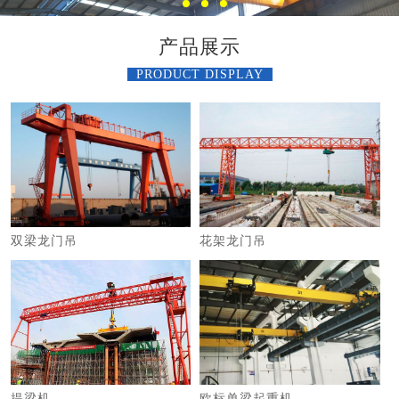
产品展示
PRODUCT DISPLAY
双梁龙门吊
花架龙门吊
提梁机
欧标单梁起重机