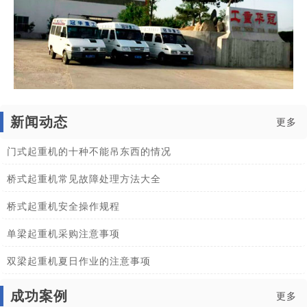
新闻动态
更多
门式起重机的十种不能吊东西的情况
桥式起重机常见故障处理方法大全
桥式起重机安全操作规程
单梁起重机采购注意事项
双梁起重机夏日作业的注意事项
成功案例
更多