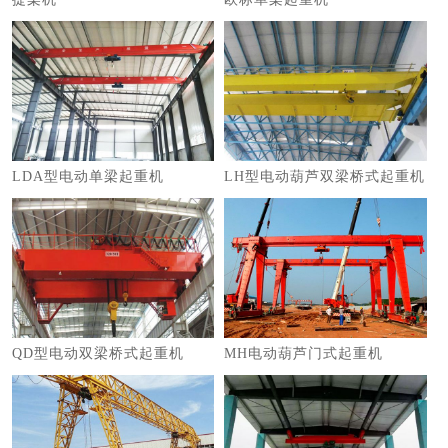
LDA型电动单梁起重机
LH型电动葫芦双梁桥式起重机
1
2
3
QD型电动双梁桥式起重机
MH电动葫芦门式起重机