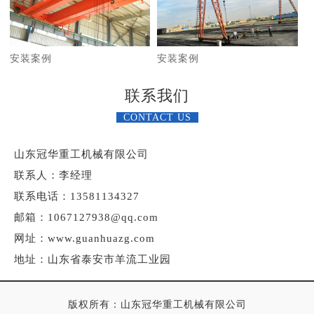
安装案例
安装案例
联系我们
CONTACT US
山东冠华重工机械有限公司
联系人：李经理
联系电话：13581134327
邮箱：1067127938@qq.com
网址：www.guanhuazg.com
地址：山东省泰安市羊流工业园
版权所有：山东冠华重工机械有限公司