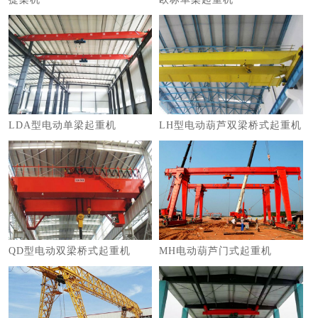
LDA型电动单梁起重机
LH型电动葫芦双梁桥式起重机
1
2
3
QD型电动双梁桥式起重机
MH电动葫芦门式起重机